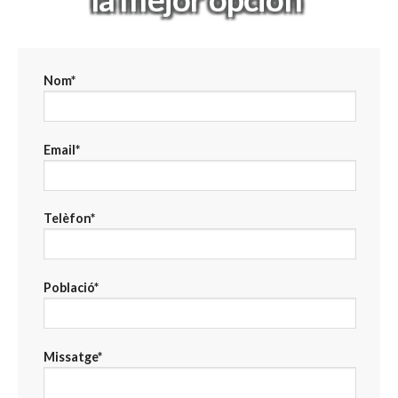
Nom*
Email*
Telèfon*
Població*
Missatge*