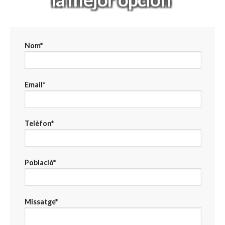
Nom*
Email*
Telèfon*
Població*
Missatge*